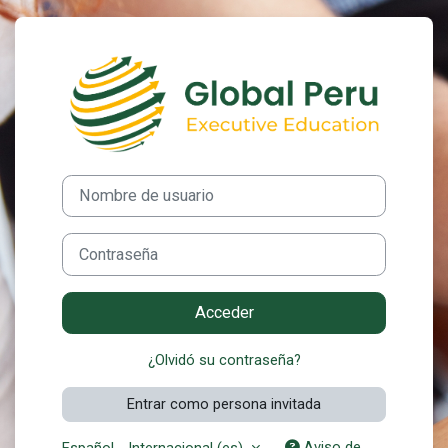
Salta al contenido principal
Entrar a Platafo
Nombre de usuario
Contraseña
Acceder
¿Olvidó su contraseña?
Entrar como persona invitada
Aviso de
Español - Internacional ‎(es)‎