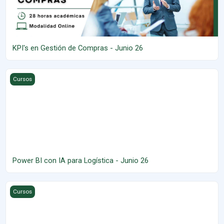
KPI's en Gestión de Compras - Junio 26
Power BI con IA para Logística - Junio 26
Cursos
Power BI con IA para Logística - Junio 26
KPI's en Gestión de Transporte - Mayo 26
Cursos