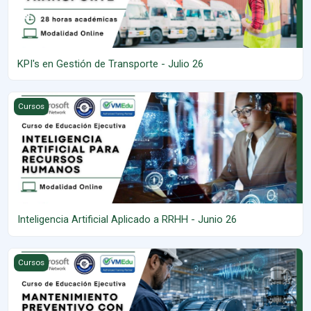
KPI's en Gestión de Transporte - Julio 26
Inteligencia Artificial Aplicado a RRHH - Junio 26
Cursos
Inteligencia Artificial Aplicado a RRHH - Junio 26
Mantenimiento Preventivo con IA y Python
Cursos