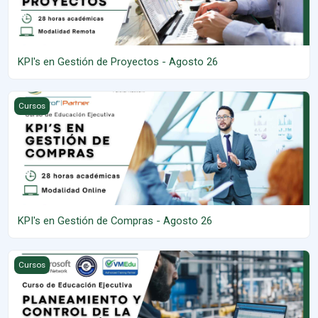
KPI's en Gestión de Proyectos - Agosto 26
KPI's en Gestión de Compras - Agosto 26
Cursos
KPI's en Gestión de Compras - Agosto 26
Planeamiento y Control de la Producción - Agosto 26
Cursos