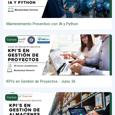
Mantenimiento Preventivo con IA y Python
KPI's en Gestión de Proyectos - Junio 26
Cursos
KPI's en Gestión de Proyectos - Junio 26
KPI's en Gestión de Almacenes - Junio 26
Cursos